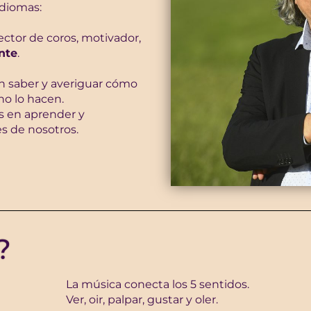
idiomas:
ector de coros, motivador,
nte
.
n saber y averiguar cómo
o lo hacen.
és en aprender y
es de nosotros.
?
La música conecta los 5 sentidos.
Ver, oir, palpar, gustar y oler.