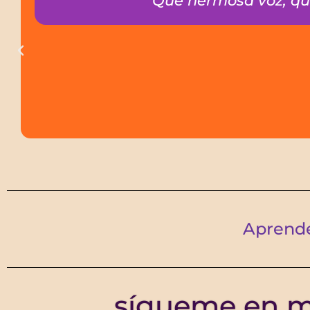
"Que hermosa voz, que
Aprende
sígueme en mi