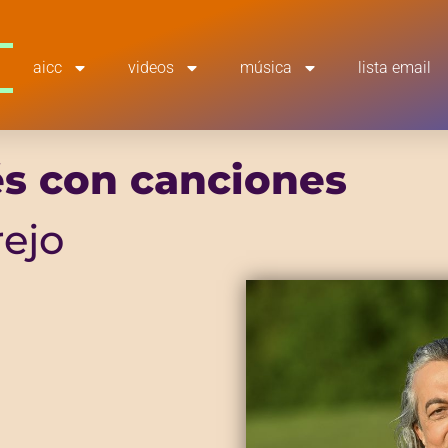
aicc
videos
música
lista email
és con canciones
rejo