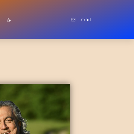
mail
☕️