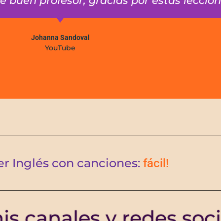
 buen profesor, gracias por estas leccion
Johanna Sandoval
YouTube
r Inglés con canciones:
fácil!
s canales y redes soci